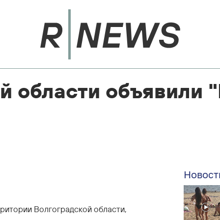
ой области объявили 
Новост
рритории Волгоградской области,