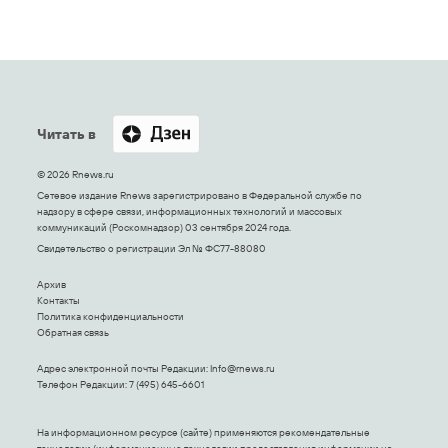
Читать в
© 2026 Rnews.ru
Сетевое издание Rnews зарегистрировано в Федеральной службе по
надзору в сфере связи, информационных технологий и массовых
коммуникаций (Роскомнадзор) 03 сентября 2024 года.
Свидетельство о регистрации Эл № ФС77-88080
Архив
Контакты
Политика конфиденциальности
Обратная связь
Адрес электронной почты Редакции:
Info@rnews.ru
Телефон Редакции: 7 (495) 645-6601
На информационном ресурсе (сайте) применяются рекомендательные